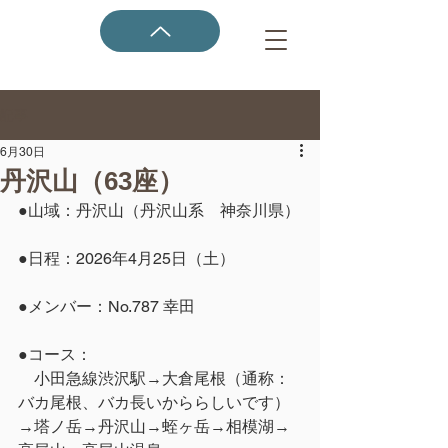
記事
6月30日
丹沢山（63座）
●山域：丹沢山（丹沢山系　神奈川県）
●日程：2026年4月25日（土）
●メンバー：No.787 幸田
●コース：
　小田急線渋沢駅→大倉尾根（通称：
バカ尾根、バカ長いかららしいです）
→塔ノ岳→丹沢山→蛭ヶ岳→相模湖→