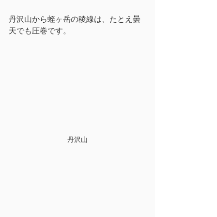
丹沢山から蛭ヶ岳の稜線は、たとえ曇
天でも圧巻です。
丹沢山