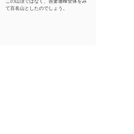
この山頂ではなく、吾妻連峰全体をみ
て百名山としたのでしょう。
雪のシーズンなら山スキーによる縦走
が楽しそうです(過去に大きな遭難事故
がありましたが･･･)。またほとんど日
帰り登山ができるので自転車でアプロ
ーチして福島の百名山を登るような企
画も面白そう。関西にいると東北まで