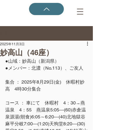
記事
2025年11月3日
妙高山（46座）
●山域：妙高山（新潟県）
●メンバー：北濃（No.113）、ご友人
集合 ： 2025年8月29日(金)　休暇村妙
高　4時30分集合
コース ： 車にて　休暇村　4：30→燕
温泉　4：55　燕温泉5:05―(60)赤倉温
泉源湯(朝食)6:05～6:20―(40)北地獄谷
麻平分岐7:00―(1:20)天狗堂8:20―(30)