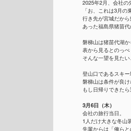
2025年2月、会
「お、これは3月の
行き先が宮城だから
あった福島県猪苗代
磐梯山は猪苗代湖か
表から見るとのっぺ
そんな一望を見たい
登山口であるスキー
磐梯山は条件が良け
もし日帰りできたら
3月6日（木）
会社の旅行当日。
1人だけ大きな冬山
先輩からは「俺らと