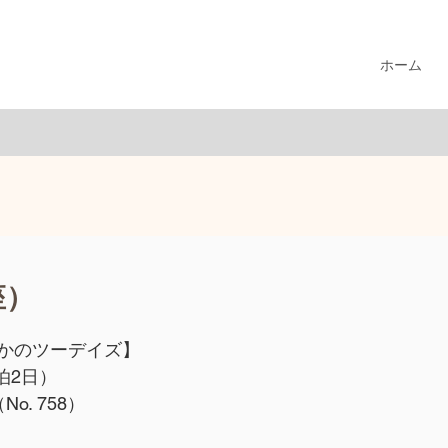
ホーム
座）
かのツーデイズ】
1泊2日）
o. 758）