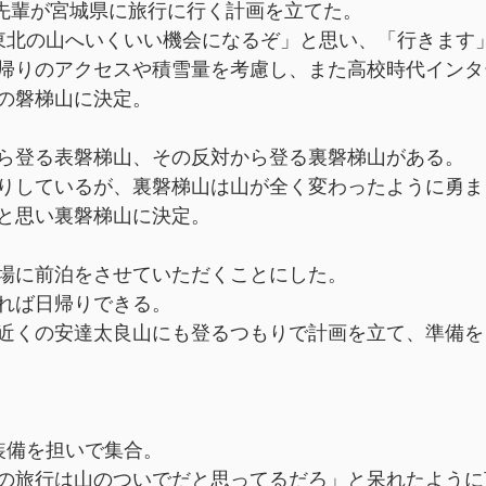
社の先輩が宮城県に旅行に行く計画を立てた。
東北の山へいくいい機会になるぞ」と思い、「行きます
帰りのアクセスや積雪量を考慮し、また高校時代インタ
の磐梯山に決定。
ら登る表磐梯山、その反対から登る裏磐梯山がある。
りしているが、裏磐梯山は山が全く変わったように勇ま
と思い裏磐梯山に決定。
場に前泊をさせていただくことにした。
れば日帰りできる。
近くの安達太良山にも登るつもりで計画を立て、準備を
装備を担いで集合。
の旅行は山のついでだと思ってるだろ」と呆れたように